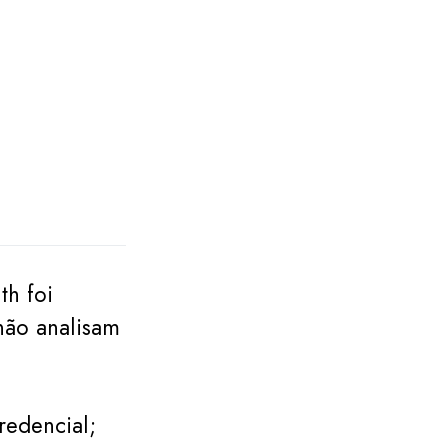
th foi
 não analisam
redencial;