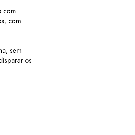
os com
os, com
nha, sem
disparar os