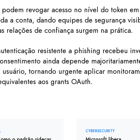
 podem revogar acesso no nível do token em
da a conta, dando equipes de segurança visi
s relações de confiança surgem na prática.
utenticação resistente a phishing recebeu inv
onsentimento ainda depende majoritariament
 usuário, tornando urgente aplicar monitora
quivalentes aos grants OAuth.
A
CYBERSECURITY
omo o padrão sidecar
Microsoft libera