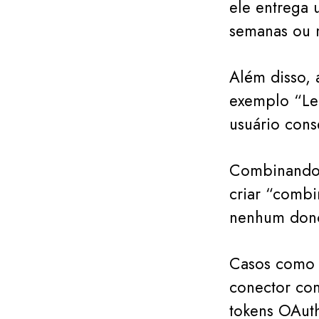
ele entrega
semanas ou 
Além disso, 
exemplo “Ler
usuário cons
Combinando 
criar “combi
nenhum dono
Casos como 
conector com
tokens OAut