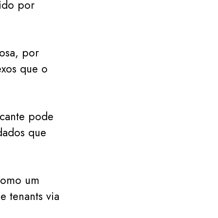
ido por
osa, por
exos que o
acante pode
 dados que
 como um
 tenants via