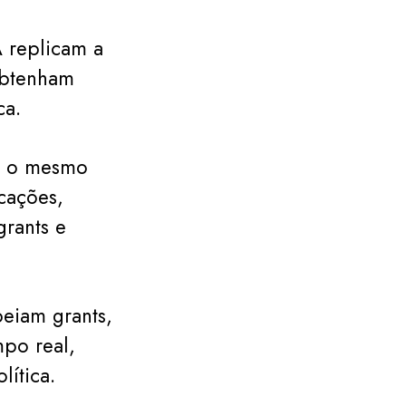
 replicam a
obtenham
ca.
om o mesmo
icações,
grants e
eiam grants,
po real,
lítica.