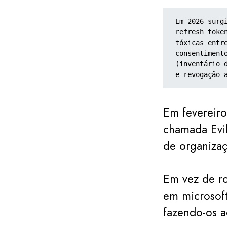
Em 2026 surg
refresh toke
tóxicas entr
consentiment
(inventário 
e revogação 
Em fevereiro
chamada Evi
de organizaç
Em vez de ro
em microsof
fazendo-os a