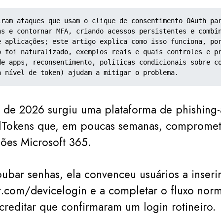
iram ataques que usam o clique de consentimento OAuth par
ns e contornar MFA, criando acessos persistentes e combin
e aplicações; este artigo explica como isso funciona, por
o foi naturalizado, exemplos reais e quais controles e pr
de apps, reconsentimento, políticas condicionais sobre co
a nível de token) ajudam a mitigar o problema.
 de 2026 surgiu uma plataforma de phishing-a
lTokens que, em poucas semanas, compromet
ões Microsoft 365.
ubar senhas, ela convenceu usuários a inser
t.com/devicelogin e a completar o fluxo nor
creditar que confirmaram um login rotineiro.