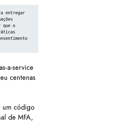
a entregar 
ações 
 que o 
áticas 
nsentimento 
s-a-service
eu centenas
ir um código
mal de MFA,