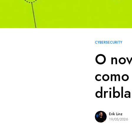
CYBERSECURITY
O nov
como 
dribl
Erik Linz
19/05/2026