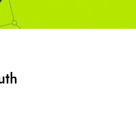
:
uth