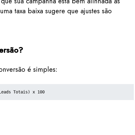
 que sua campanha está bem alinhada às
uma taxa baixa sugere que ajustes são
ersão?
onversão é simples:
Leads Totais) x 100