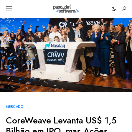
MERCADO
CoreWeave Levanta US$ 1,5
Bilhão em IPO, mas Ações