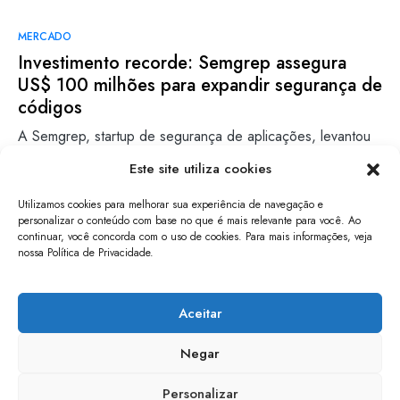
MERCADO
Investimento recorde: Semgrep assegura
US$ 100 milhões para expandir segurança de
códigos
A Semgrep, startup de segurança de aplicações, levantou
US$ 100 milhões em uma rodada Série D liderada pela…
Este site utiliza cookies
Gabriel Zenith
Leia mais
Utilizamos cookies para melhorar sua experiência de navegação e
05/02/2025
personalizar o conteúdo com base no que é mais relevante para você. Ao
continuar, você concorda com o uso de cookies. Para mais informações, veja
nossa Política de Privacidade.
papo de software
Aceitar
Negar
Personalizar
mantido por entusiastas de tecnologia