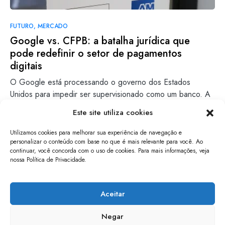
FUTURO
MERCADO
Google vs. CFPB: a batalha jurídica que
pode redefinir o setor de pagamentos
digitais
O Google está processando o governo dos Estados
Unidos para impedir ser supervisionado como um banco. A
gigante…
Este site utiliza cookies
Bruno N.
Leia mais
Utilizamos cookies para melhorar sua experiência de navegação e
11/12/2024
personalizar o conteúdo com base no que é mais relevante para você. Ao
continuar, você concorda com o uso de cookies. Para mais informações, veja
nossa Política de Privacidade.
papo de software
Aceitar
Negar