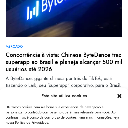
MERCADO
Concorrência à vista: Chinesa ByteDance traz
superapp ao Brasil e planeja alcançar 500 mil
usuários até 2026
A ByteDance, gigante chinesa por trás do TikTok, está
trazendo o Lark, seu “superapp” corporativo, para o Brasil.
…
Este site utiliza cookies
Lara Ventura
Leia mais
Utilizamos cookies para melhorar sua experiência de navegação e
15/11/2024
personalizar o conteúdo com base no que é mais relevante para você. Ao
continuar, você concorda com o uso de cookies. Para mais informações, veja
nossa Política de Privacidade.