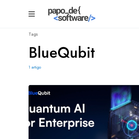
Tags
BlueQubit
1 artigo