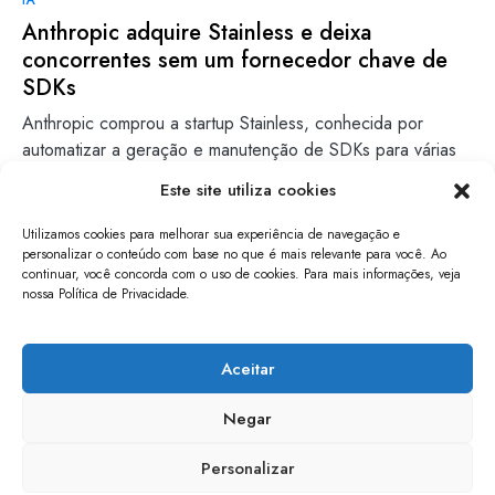
IA
Anthropic adquire Stainless e deixa
concorrentes sem um fornecedor chave de
SDKs
Anthropic comprou a startup Stainless, conhecida por
automatizar a geração e manutenção de SDKs para várias
linguagens, ferramenta…
Este site utiliza cookies
Gabriel Zenith
Leia mais
Utilizamos cookies para melhorar sua experiência de navegação e
18/05/2026
personalizar o conteúdo com base no que é mais relevante para você. Ao
continuar, você concorda com o uso de cookies. Para mais informações, veja
nossa Política de Privacidade.
papo de software
Aceitar
Negar
Personalizar
mantido por entusiastas de tecnologia