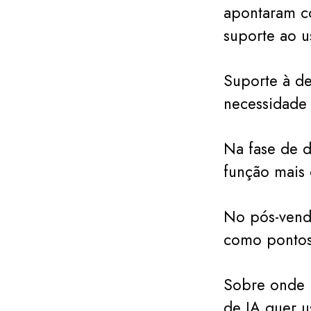
apontaram co
suporte ao u
Suporte à d
necessidade 
Na fase de 
função mais 
No pós-venda
como pontos 
Sobre onde p
de IA quer u