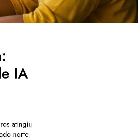
:
de IA
ros atingiu
ado norte-