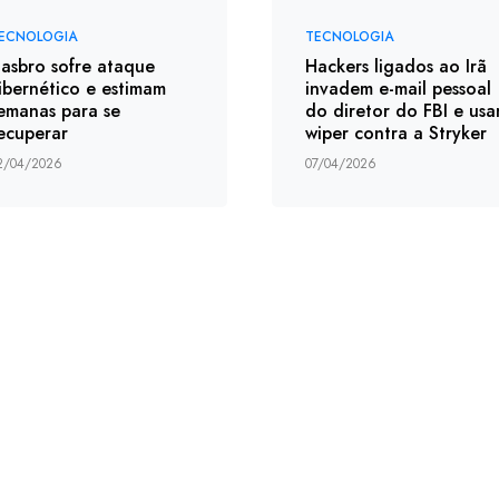
ECNOLOGIA
TECNOLOGIA
asbro sofre ataque
Hackers ligados ao Irã
ibernético e estimam
invadem e-mail pessoal
emanas para se
do diretor do FBI e us
ecuperar
wiper contra a Stryker
2/04/2026
07/04/2026