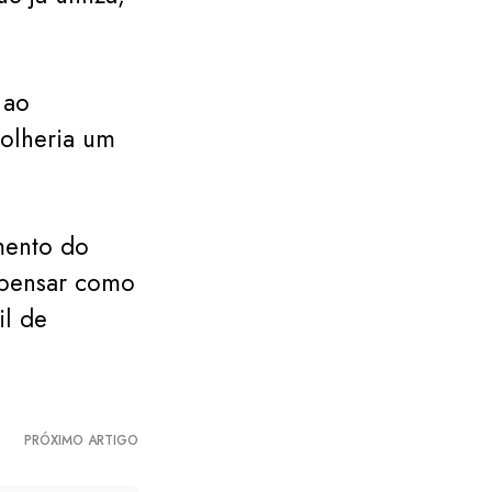
 ao
olheria um
mento do
epensar como
il de
PRÓXIMO ARTIGO