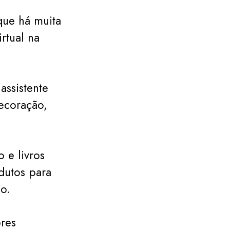
que há muita
rtual na
assistente
decoração,
 e livros
dutos para
o.
ores