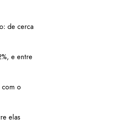
o: de cerca
2%, e entre
, com o
re elas