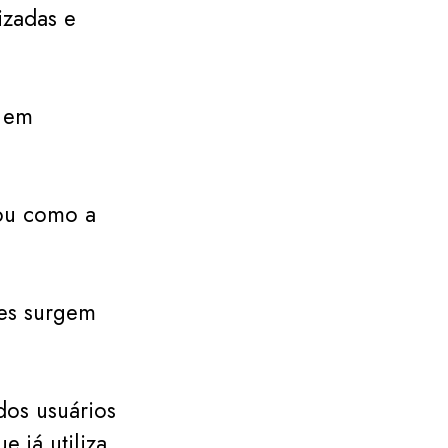
izadas e
 em
cou como a
ões surgem
dos usuários
 já utiliza,