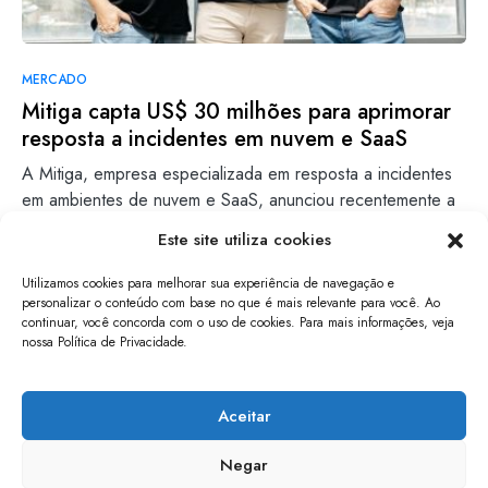
MERCADO
Mitiga capta US$ 30 milhões para aprimorar
resposta a incidentes em nuvem e SaaS
A Mitiga, empresa especializada em resposta a incidentes
em ambientes de nuvem e SaaS, anunciou recentemente a
captação…
Este site utiliza cookies
Gabriel Zenith
Leia mais
Utilizamos cookies para melhorar sua experiência de navegação e
23/01/2025
personalizar o conteúdo com base no que é mais relevante para você. Ao
continuar, você concorda com o uso de cookies. Para mais informações, veja
nossa Política de Privacidade.
papo de software
Aceitar
Negar