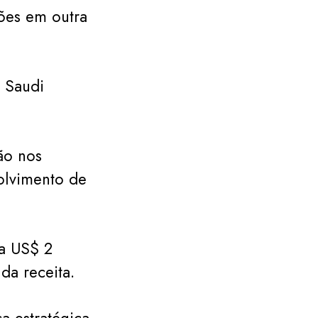
ões em outra
a Saudi
ão nos
olvimento de
a US$ 2
da receita.