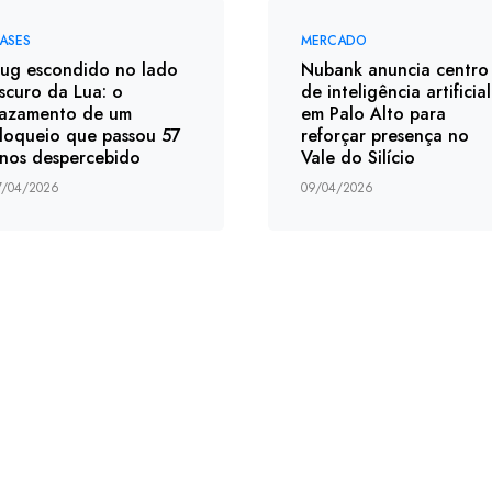
ASES
MERCADO
ug escondido no lado
Nubank anuncia centro
scuro da Lua: o
de inteligência artificial
azamento de um
em Palo Alto para
loqueio que passou 57
reforçar presença no
nos despercebido
Vale do Silício
7/04/2026
09/04/2026