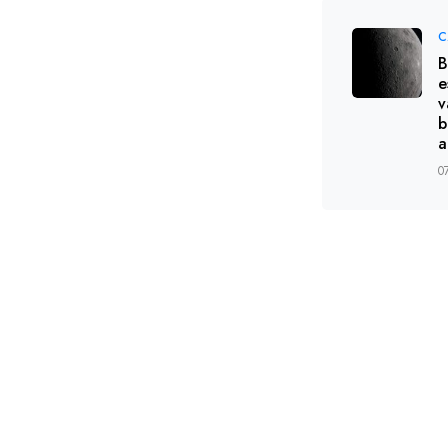
C
B
e
v
b
a
0