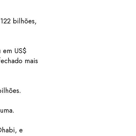
122 bilhões,
ou em US$
 fechado mais
ilhões.
 uma.
habi, e