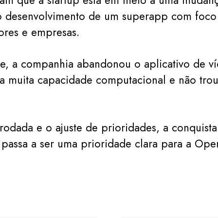
cam que a startup está em meio a uma mudanç
no desenvolvimento de um superapp com foc
ores e empresas.
e, a companhia abandonou o aplicativo de ví
a muita capacidade computacional e não trou
odada e o ajuste de prioridades, a conquista
 passa a ser uma prioridade clara para a Ope