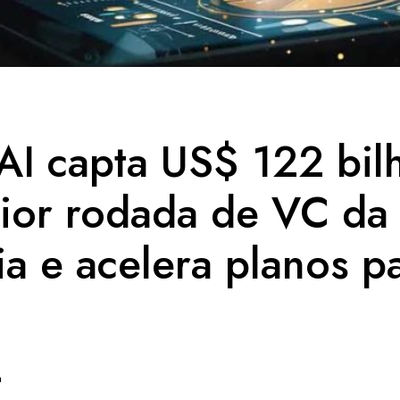
I capta US$ 122 bil
ior rodada de VC da
ia e acelera planos p
h