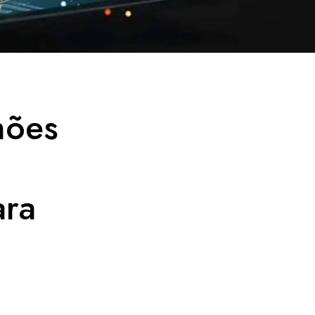
hões
ara