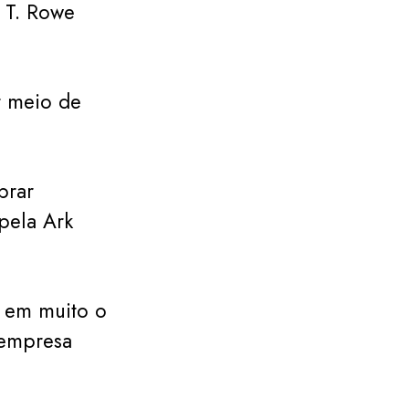
 T. Rowe
r meio de
prar
pela Ark
a em muito o
 empresa