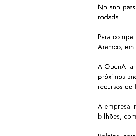
No ano pass
rodada.
Para compara
Aramco, em 
A OpenAI anu
próximos ano
recursos de 
A empresa i
bilhões, com