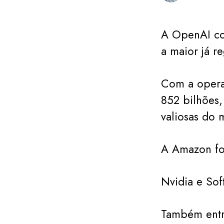
A OpenAI co
a maior já r
Com a opera
852 bilhões,
valiosas do 
A Amazon foi
Nvidia e So
Também entr