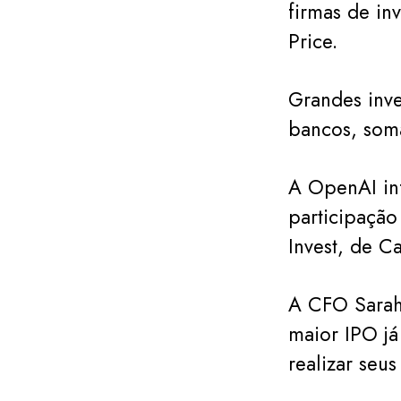
firmas de i
Price.
Grandes inve
bancos, som
A OpenAI in
participação
Invest, de C
A CFO Sarah 
maior IPO já
realizar seus