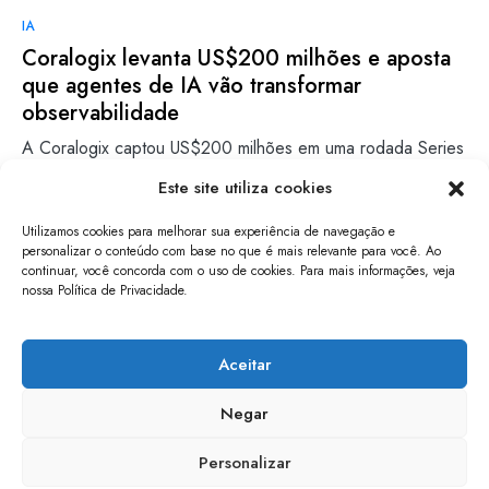
IA
Coralogix levanta US$200 milhões e aposta
que agentes de IA vão transformar
observabilidade
A Coralogix captou US$200 milhões em uma rodada Series
F que a avalia em US$1,6 bilhão e pretende…
Este site utiliza cookies
Lara Ventura
Leia mais
Utilizamos cookies para melhorar sua experiência de navegação e
03/06/2026
personalizar o conteúdo com base no que é mais relevante para você. Ao
continuar, você concorda com o uso de cookies. Para mais informações, veja
nossa Política de Privacidade.
papo de software
Aceitar
Negar
Personalizar
mantido por entusiastas de tecnologia