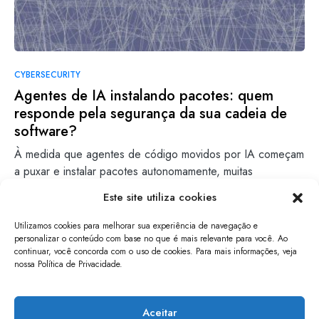
CYBERSECURITY
Agentes de IA instalando pacotes: quem
responde pela segurança da sua cadeia de
software?
À medida que agentes de código movidos por IA começam
a puxar e instalar pacotes autonomamente, muitas
empresas…
Este site utiliza cookies
Erik Linz
Leia mais
Utilizamos cookies para melhorar sua experiência de navegação e
27/05/2026
personalizar o conteúdo com base no que é mais relevante para você. Ao
continuar, você concorda com o uso de cookies. Para mais informações, veja
nossa Política de Privacidade.
papo de software
Aceitar