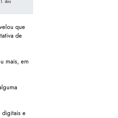
l dos 
evelou que
tativa de
ou mais, em
 alguma
digitais e