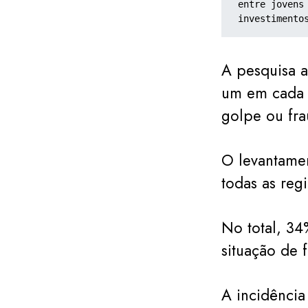
entre jovens
investimento
A pesquisa a
um em cada t
golpe ou fra
O levantamen
todas as reg
No total, 34
situação de 
A incidência