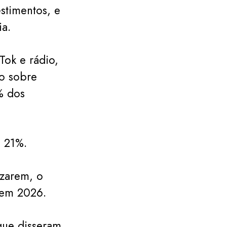
estimentos, e
ia.
Tok e rádio,
ão sobre
% dos
 21%.
izarem, o
 em 2026.
que disseram