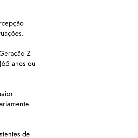
ercepção
tuações.
 Geração Z
 (65 anos ou
maior
sariamente
stentes de