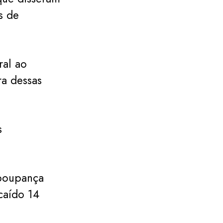
s de
ral ao
ra dessas
s
 poupança
caído 14