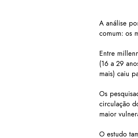
A análise po
comum: os ma
Entre millen
(16 a 29 ano
mais) caiu p
Os pesquisad
circulação d
maior vulner
O estudo tam