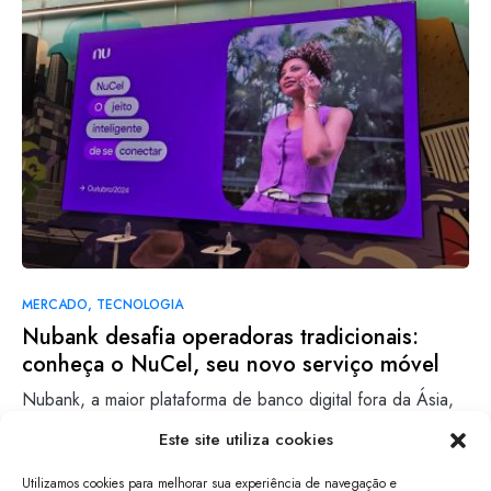
MERCADO
TECNOLOGIA
Nubank desafia operadoras tradicionais:
conheça o NuCel, seu novo serviço móvel
Nubank, a maior plataforma de banco digital fora da Ásia,
anunciou o lançamento do NuCel, seu novo serviço…
Este site utiliza cookies
Clara Volpi
Leia mais
Utilizamos cookies para melhorar sua experiência de navegação e
29/10/2024