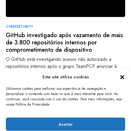
CYBERSECURITY
GitHub investigado após vazamento de mais
de 3.800 repositórios internos por
comprometimento de dispositivo
O GitHub está investigando acesso não autorizado a
repositórios internos após o grupo TeamPCP anunciar à
venda o…
Este site utiliza cookies
Erik Linz
Leia mais
Utilizamos cookies para melhorar sua experiência de navegação e
25/05/2026
personalizar o conteúdo com base no que é mais relevante para você. Ao
continuar, você concorda com o uso de cookies. Para mais informações, veja
nossa Política de Privacidade.
papo de software
Aceitar