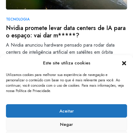
TECNOLOGIA
Nvidia promete levar data centers de IA para
o espaço: vai dar m*****?
A Nvidia anunciou hardware pensado para rodar data
centers de inteligência artificial em satélites em órbita
terrestre. A…
Este site utiliza cookies
Clara Volpi
Leia mais
Utilizamos cookies para melhorar sua experiência de navegação e
30/03/2026
personalizar o conteúdo com base no que é mais relevante para você. Ao
continuar, você concorda com o uso de cookies. Para mais informações, veja
nossa Política de Privacidade.
papo de software
Aceitar
Negar