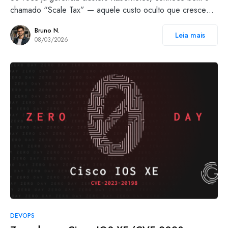
chamado “Scale Tax” — aquele custo oculto que cresce…
Bruno N.
Leia mais
08/03/2026
DEVOPS