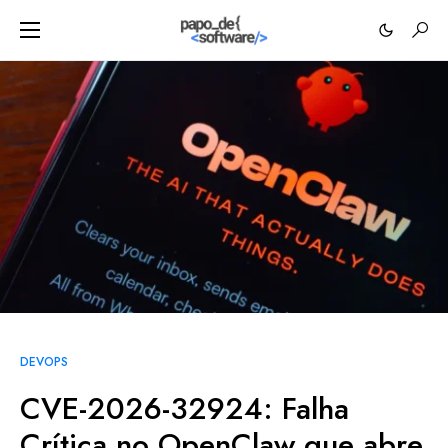
DEVOPS
CVE-2026-32924: Falha
Crítica no OpenClaw que abre