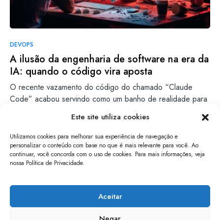
DEVOPS
A ilusão da engenharia de software na era da
IA: quando o código vira aposta
O recente vazamento do código do chamado “Claude
Code” acabou servindo como um banho de realidade para
quem…
Este site utiliza cookies
Bruno N.
Leia mais
Utilizamos cookies para melhorar sua experiência de navegação e
10/04/2026
personalizar o conteúdo com base no que é mais relevante para você. Ao
continuar, você concorda com o uso de cookies. Para mais informações, veja
nossa Política de Privacidade.
papo de software
Aceitar
Negar