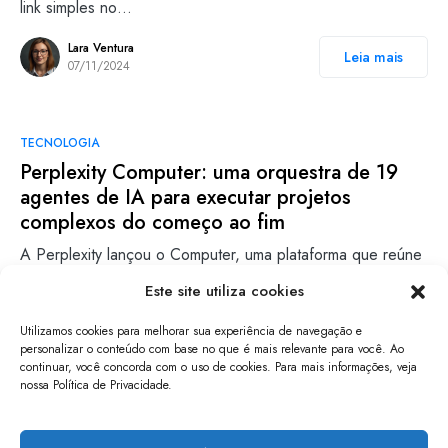
link simples no…
Lara Ventura
Leia mais
07/11/2024
TECNOLOGIA
Perplexity Computer: uma orquestra de 19
agentes de IA para executar projetos
complexos do começo ao fim
A Perplexity lançou o Computer, uma plataforma que reúne
dezenas de agentes de IA especializados e os faz…
Este site utiliza cookies
Lara Ventura
Leia mais
Utilizamos cookies para melhorar sua experiência de navegação e
02/03/2026
personalizar o conteúdo com base no que é mais relevante para você. Ao
continuar, você concorda com o uso de cookies. Para mais informações, veja
nossa Política de Privacidade.
papo de software