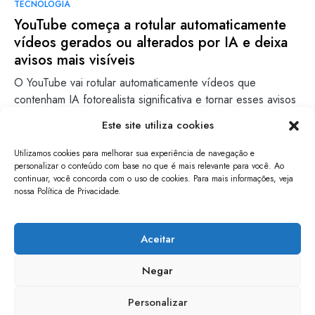
TECNOLOGIA
YouTube começa a rotular automaticamente
vídeos gerados ou alterados por IA e deixa
avisos mais visíveis
O YouTube vai rotular automaticamente vídeos que
contenham IA fotorealista significativa e tornar esses avisos
mais visíveis em…
Este site utiliza cookies
Lara Ventura
Leia mais
Utilizamos cookies para melhorar sua experiência de navegação e
27/05/2026
personalizar o conteúdo com base no que é mais relevante para você. Ao
continuar, você concorda com o uso de cookies. Para mais informações, veja
nossa Política de Privacidade.
papo de software
Aceitar
Negar
Personalizar
mantido por entusiastas de tecnologia