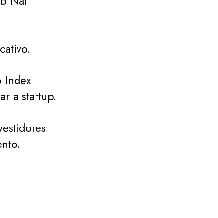
ub Nat
cativo.
 Index
r a startup.
vestidores
ento.