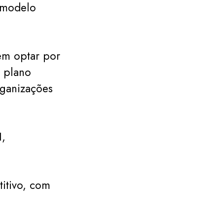
 modelo
em optar por
m plano
rganizações
I,
itivo, com