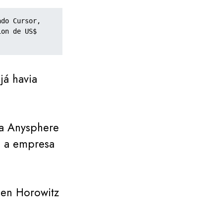
do Cursor, 
on de US$ 
já havia
da Anysphere
u a empresa
sen Horowitz