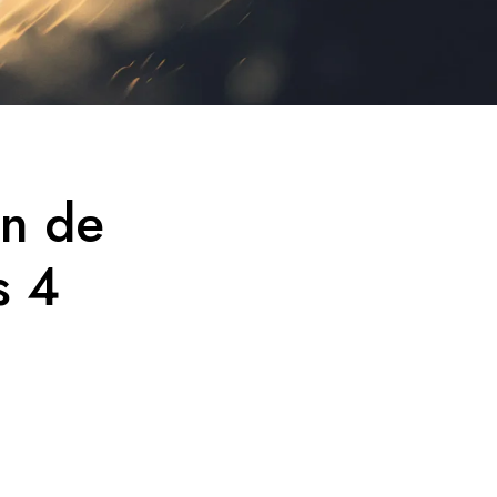
on de
s 4