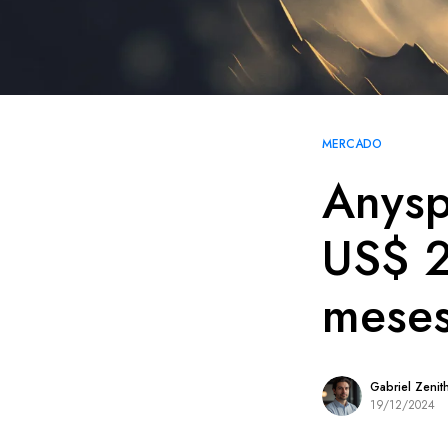
MERCADO
Anysp
US$ 2
mese
Gabriel Zenit
19/12/2024