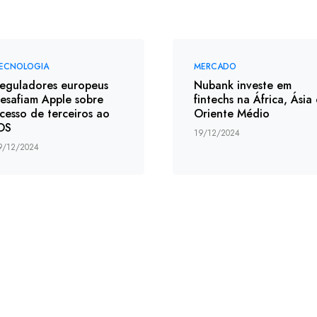
ECNOLOGIA
MERCADO
eguladores europeus
Nubank investe em
esafiam Apple sobre
fintechs na África, Ásia
cesso de terceiros ao
Oriente Médio
OS
19/12/2024
9/12/2024