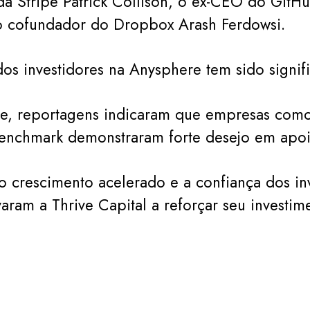
a Stripe Patrick Collison, o ex-CEO do GitH
o cofundador do Dropbox Arash Ferdowsi.
dos investidores na Anysphere tem sido signifi
e, reportagens indicaram que empresas como
enchmark demonstraram forte desejo em apoia
o crescimento acelerado e a confiança dos in
varam a Thrive Capital a reforçar seu investim