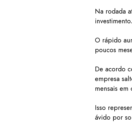
Na rodada at
investimento
O rápido aum
poucos meses
De acordo co
empresa sal
mensais em 
Isso repres
ávido por so