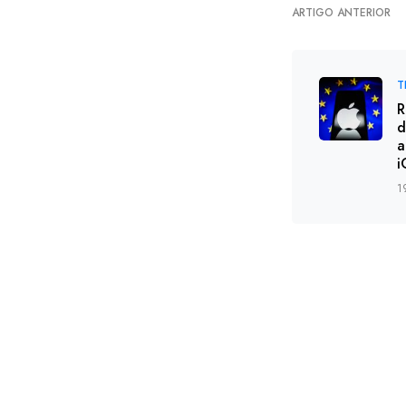
ARTIGO ANTERIOR
T
R
d
a
i
1