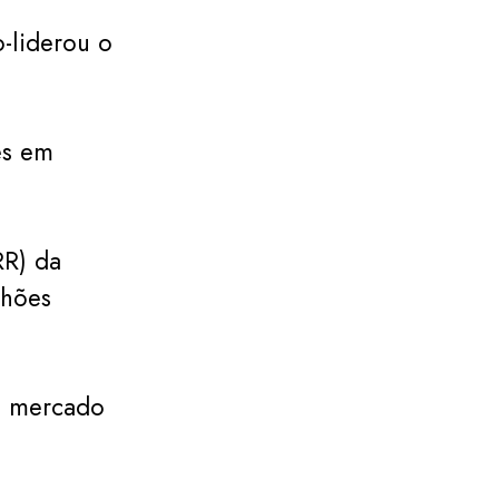
-liderou o
es em
RR) da
lhões
m mercado