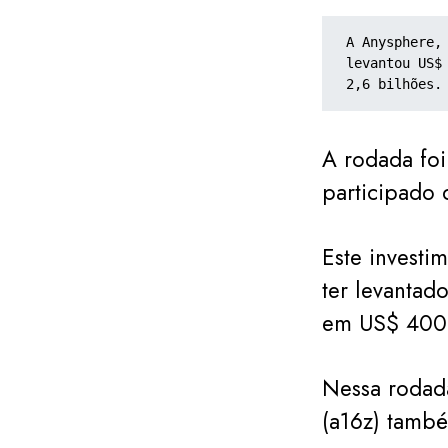
A Anysphere,
levantou US$
2,6 bilhões.
A rodada foi 
participado 
Este investi
ter levantad
em US$ 400 
Nessa rodada
(a16z) també