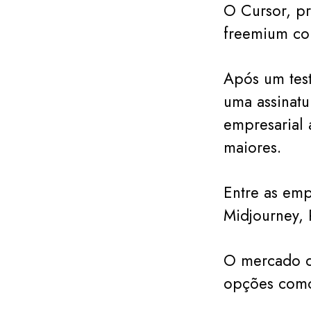
O Cursor, p
freemium co
Após um test
uma assinatu
empresarial 
maiores.
Entre as emp
Midjourney, P
O mercado de
opções como