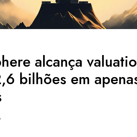
here alcança valuati
,6 bilhões em apena
s
h