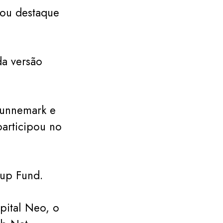
hou destaque
a versão
Lunnemark e
articipou no
tup Fund.
apital Neo, o