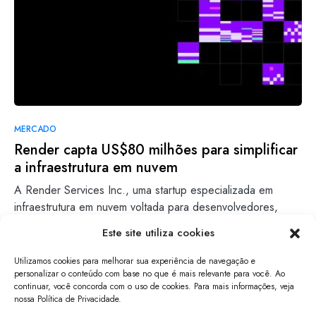
MERCADO
Render capta US$80 milhões para simplificar
a infraestrutura em nuvem
A Render Services Inc., uma startup especializada em
infraestrutura em nuvem voltada para desenvolvedores,
acaba de levantar US$80…
Este site utiliza cookies
Gabriel Zenith
Leia mais
Utilizamos cookies para melhorar sua experiência de navegação e
21/01/2025
personalizar o conteúdo com base no que é mais relevante para você. Ao
continuar, você concorda com o uso de cookies. Para mais informações, veja
nossa Política de Privacidade.